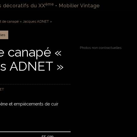
ème
s décoratifs du XX
• Mobilier Vintage
ut de canapé « Jacques ADNET »
cles
e canapé «
Photos non contractuelles
s ADNET »
ET
hêne et empiècements de cuir
55 cm