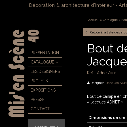
Décoration & architecture d'intérieur
•
Art
Accueil
» Catalogue » Bo
Retour à la liste des arti
Bout d
PRÉSENTATION
Jacque
CATALOGUE
LES DESIGNERS
Réf. : Adnet/001
PROJETS
Designer :
Jacques ADN
EXPOSITIONS
Bout de canapé en c
PRESSE
« Jacques ADNET »
CONTACT
Dimensions en cm
Hauteur