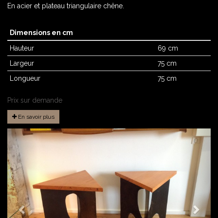
En acier et plateau triangulaire chêne.
Dimensions en cm
Hauteur
69 cm
Largeur
75 cm
Longueur
75 cm
Prix sur demande
En savoir plus
Précédente
Suiv