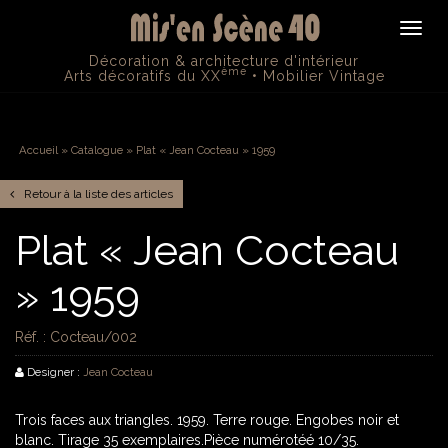
Navig
Décoration & architecture d'intérieur
ème
Arts décoratifs du XX
• Mobilier Vintage
Accueil
» Catalogue » Plat « Jean Cocteau » 1959
Retour à la liste des articles
Plat « Jean Cocteau
» 1959
Réf. : Cocteau/002
Designer :
Jean Cocteau
Trois faces aux triangles. 1959. Terre rouge. Engobes noir et
blanc. Tirage 35 exemplaires.Pièce numérotéé 10/35.