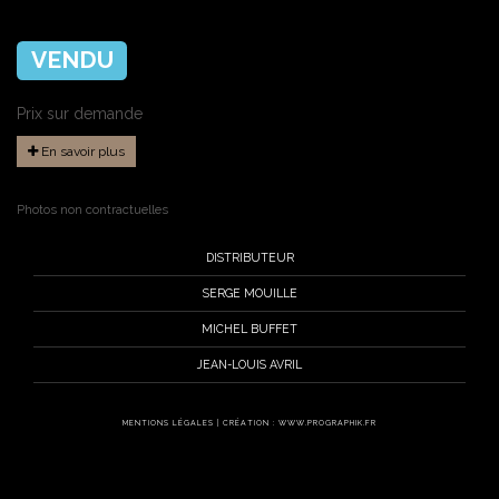
VENDU
Prix sur demande
En savoir plus
Photos non contractuelles
DISTRIBUTEUR
SERGE MOUILLE
MICHEL BUFFET
JEAN-LOUIS AVRIL
MENTIONS LÉGALES
|
CRÉATION : WWW.PROGRAPHIK.FR